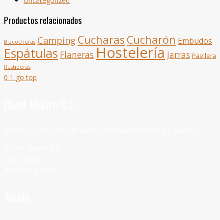
Uncategorized
Productos relacionados
Cucharas
Cucharón
Camping
Embudos
Bizcocheras
Hostelería
Espátulas
Flaneras
Jarras
Paellera
Rustideras
0
1
go top
Cheff Maitre S.L.
Diseño y producción de piezas especiales en metal y plástico
C/Sant Dalmir 21,
local. 08035
Barcelona, Spain
Ayuda