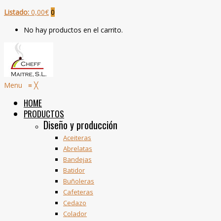
Listado:
0,00
€
0
No hay productos en el carrito.
Menu
≡
╳
HOME
PRODUCTOS
Diseño y producción
Aceiteras
Abrelatas
Bandejas
Batidor
Buñoleras
Cafeteras
Cedazo
Colador