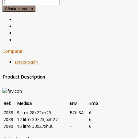
CUBO
INOXIDABLE,
Añadir al carrito
Forma
Cónica
cantidad
Comparar
Descripción
Product Description
Ref:
Medida
Env
Emb
7088
9 litro 28x22xh25
BOLSA
6
7089
12 litro 30×23,5xh27
–
6
7090
16 litro 33x27xh30
–
6