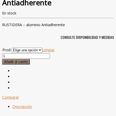
Antiadherente
En stock
RUSTIDERA – aluminio Antiadherente
CONSULTE DISPONIBILIDAD Y MEDIDAS
Prod:
Limpiar
RUSTIDERA
-
Añadir al carrito
aluminio
Antiadherente
cantidad
Comparar
Descripción