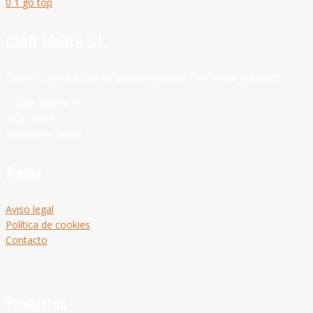
0
1
go top
Cheff Maitre S.L.
Diseño y producción de piezas especiales en metal y plástico
C/Sant Dalmir 21,
local. 08035
Barcelona, Spain
Ayuda
Aviso legal
Política de cookies
Contacto
Productos